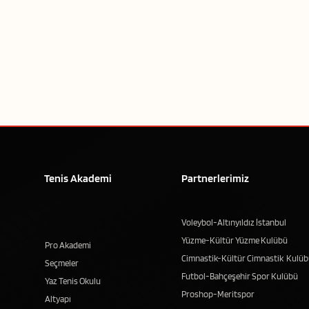
Tenis Akademi
Partnerlerimiz
Voleybol-Altınyıldız İstanbul
Yüzme-Kültür Yüzme Kulübü
Pro Akademi
Cimnastik-Kültür Cimnastik
Kulüb
Seçmeler
Futbol-Bahçeşehir Spor Kulübü
Yaz Tenis Okulu
Proshop-Meritspor
Altyapı