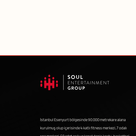
İstanbul Esenyurt bölgesinde 90.000 metrekare alana
kurulmuş olup içerisinde 4 katlı fitness merkezi, 7 odalı