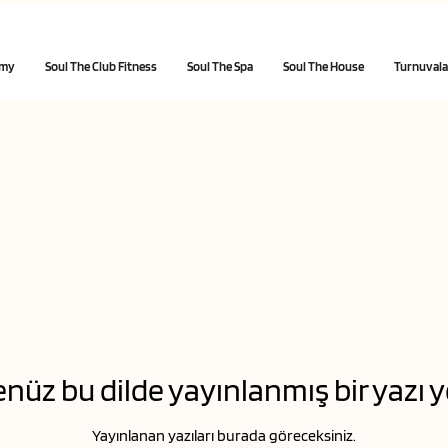
emy
Soul The Club Fitness
Soul The Spa
Soul The House
Turnuvala
nüz bu dilde yayınlanmış bir yazı 
Yayınlanan yazıları burada göreceksiniz.