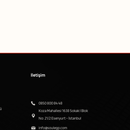
İletişim
0850 800 84 48
ü
Koza Mahallesi 1638 Sokak I Blok
No: 21/2 Esenyurt - İstanbul
info@soulegp.com